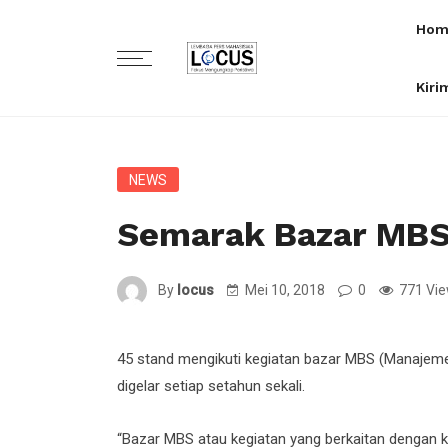
Hom
Kiri
NEWS
Semarak Bazar MB
By
locus
Mei 10, 2018
0
771 Vi
45 stand mengikuti kegiatan bazar MBS (Manajemen 
digelar setiap setahun sekali.
“Bazar MBS atau kegiatan yang berkaitan dengan ke