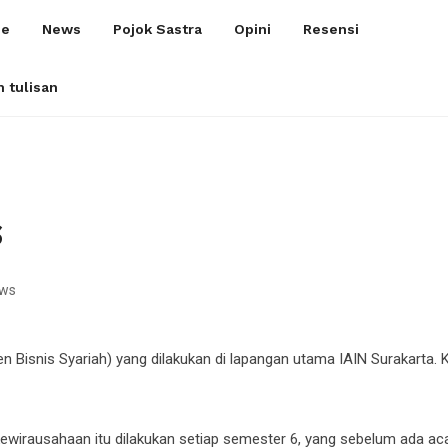
e
News
Pojok Sastra
Opini
Resensi
m tulisan
S
ews
Bisnis Syariah) yang dilakukan di lapangan utama IAIN Surakarta. Keg
wirausahaan itu dilakukan setiap semester 6, yang sebelum ada acar