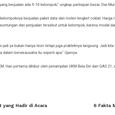
yang berjualan ada 9-10 kelompok,” ungkap partisipan bazar, Dwi Murn
elompoknya berjualan paket data dan molen lengket coklat. Harga m
Keuntungan dari penjualan tersebut untuk kelompok, karena modal d
mi jadi ya bukan hanya teori tetapi juga prakteknya langsung. Jadi kita
dalam berwirausaha itu seperti apa.” Ujarnya.
M. Hari pertama dihibur oleh penampilan UKM Bela Diri dan GAS 21,
 yang Hadir di Acara
6 Fakta 