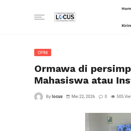
Hom
Kiri
OPINI
Ormawa di persim
Mahasiswa atau Ins
By
locus
Mei 22, 2026
0
505 Vi