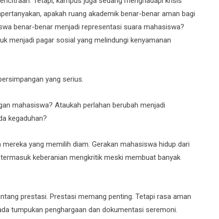
ncitraan. Tetapi, kampus juga sedang menghadapi krisis
pertanyakan, apakah ruang akademik benar-benar aman bagi
swa benar-benar menjadi representasi suara mahasiswa?
buk menjadi pagar sosial yang melindungi kenyamanan
 persimpangan yang serius.
ngan mahasiswa? Ataukah perlahan berubah menjadi
pada kegaduhan?
h mereka yang memilih diam. Gerakan mahasiswa hidup dari
u, termasuk keberanian mengkritik meski membuat banyak
ntang prestasi. Prestasi memang penting. Tetapi rasa aman
pada tumpukan penghargaan dan dokumentasi seremoni.