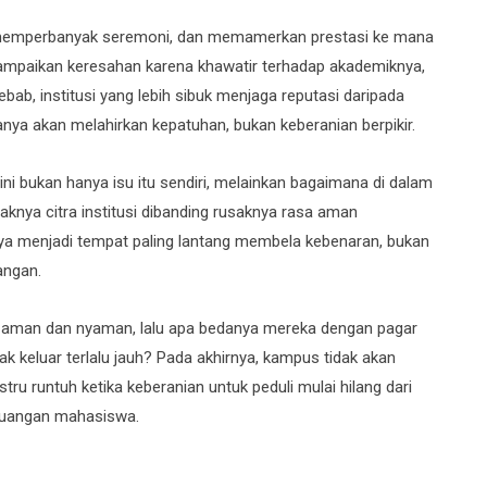
 memperbanyak seremoni, dan memamerkan prestasi ke mana
ampaikan keresahan karena khawatir terhadap akademiknya,
ab, institusi yang lebih sibuk menjaga reputasi daripada
ya akan melahirkan kepatuhan, bukan keberanian berpikir.
ni bukan hanya isu itu sendiri, melainkan bagaimana di dalam
aknya citra institusi dibanding rusaknya rasa aman
ya menjadi tempat paling lantang membela kebenaran, bukan
angan.
n aman dan nyaman, lalu apa bedanya mereka dengan pagar
k keluar terlalu jauh? Pada akhirnya, kampus tidak akan
u runtuh ketika keberanian untuk peduli mulai hilang dari
juangan mahasiswa.