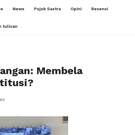
e
News
Pojok Sastra
Opini
Resensi
m tulisan
pangan: Membela
titusi?
ews