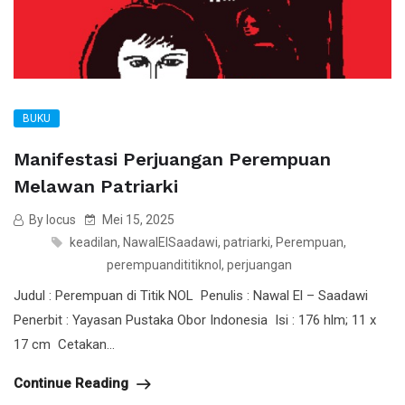
BUKU
Manifestasi Perjuangan Perempuan
Melawan Patriarki
By locus
Mei 15, 2025
keadilan
,
NawalElSaadawi
,
patriarki
,
Perempuan
,
perempuandititiknol
,
perjuangan
Judul : Perempuan di Titik NOL Penulis : Nawal El – Saadawi
Penerbit : Yayasan Pustaka Obor Indonesia Isi : 176 hlm; 11 x
17 cm Cetakan...
Continue Reading