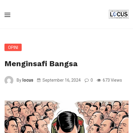
OPINI
Menginsafi Bangsa
By
locus
September 16, 2024
0
673 Views